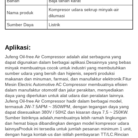
Bahan
Baja tahan karat
Kompresor udara sekrup minyak-air
Nama produk
dilumasi
Sumber Daya
Listrik
Aplikasi:
Jufeng Oil-free Air Compressor adalah alat serbaguna yang
dapat digunakan dalam berbagai aplikasi.Desainnya yang bebas
minyak membuatnya cocok untuk industri yang membutuhkan
sumber udara yang bersih dan higienis, seperti produksi
makanan dan minuman, farmasi, dan manufaktur elektronik.Fitur
Mesin Electric Automotive AC Compressor membuatnya efisien
dalam manufaktur otomotif dan jalur perakitan, menyediakan
daya yang diperlukan untuk alat udara dan peralatan lainnya.
Jufeng Oil-free Air Compressor hadir dalam berbagai model,
termasuk JW-7.5APM ~ 350WPM, dengan tegangan daya yang
dapat disesuaikan 380V / 50HZ dan kisaran daya 7,5 ~ 250KW.
Sumber listriknya adalah,membuatnya lebih ramah lingkungan
dan hemat biaya dibandingkan dengan model kompresor udara
lainnyaProduk ini tersedia untuk jumlah pesanan minimum 1 unit,
dengan harga kontak-us dan istilah pembayaran TT/LC.Rincian