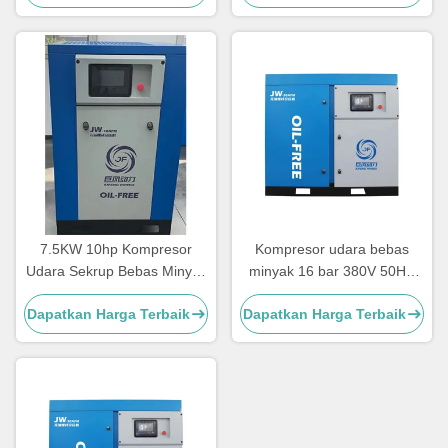
7.5KW 10hp Kompresor
Kompresor udara bebas
Udara Sekrup Bebas Minyak
minyak 16 bar 380V 50HZ
Lubrikasi Air Tanpa
pendingin udara / air
Dapatkan Harga Terbaik
Dapatkan Harga Terbaik
Kompresor Udara Sekrup
Minyak