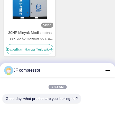
Video
30HP Minyak Medis bebas
sekrup kompresor udara
22kw air pelumasan
Dapatkan Harga Terbaik
kompresor udara
JF compressor
Kontak Cepat
4:03 AM
Alamat
No. 99 Jalan Shengzhou, Distrik Huishan, Kota Wuxi,
Good day, what product are you looking for?
Provinsi Jiangsu, Cina
Telp