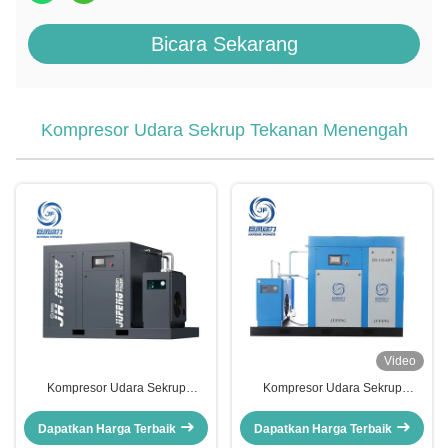
Bicara Sekarang
Kompresor Udara Sekrup Tekanan Menengah
Video
Kompresor Udara Sekrup
Kompresor Udara Sekrup
Tekanan Menengah Dua Tahap
Tekanan Menengah Dua Tahap
Jufeng
Jufeng 100kw 30bar
Dapatkan Harga Terbaik
Dapatkan Harga Terbaik