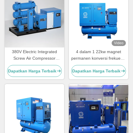
Video
380V Electric Integrated
4 dalam 1 22kw magnet
Screw Air Compressor
permanen konversi frekuensi
Pendingin Udara Warna
sekrup kompresor udara
Dapatkan Harga Terbaik
Dapatkan Harga Terbaik
Disesuaikan
untuk mesin pemotong laser