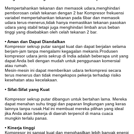
Mempertahankan tekanan dan memasok udara,menghindari
pemborosan celah tekanan dengan 2 bar Kompresor frekuensi
variabel mempertahankan tekanan pada 6bar dan memasok
udara terus-menerus,tidak hanya memastikan tekanan pasokan
udara yang stabil tetapi juga menghindari limbah arus beban
tinggi yang disebabkan oleh celah tekanan 2 bar.
• Aman dan Dapat Diandalkan
Kompresor sekrup putar sangat kuat dan dapat berjalan selama
berjam-jam tanpa mengalami kegagalan mekanis.Produsen
kompresor udara jenis sekrup di India adalah beberapa unit yang
dapat Anda beli dengan mudah untuk penggunaan komersial
atau rumah.
Mesin-mesin ini dapat memberikan udara terkompresi secara
terus menerus dan tidak mengekspos pekerja terhadap risiko
kesehatan atau kecelakaan.
• Sifat-Sifat yang Kuat
Kompresor sekrup putar dibangun untuk bertahan lama. Mereka
dapat menahan suhu tinggi dan paparan lingkungan yang keras
lainnya tanpa rusak.Hal ini membuat mereka pilihan yang ideal
jika Anda akan bekerja di daerah terpencil di mana cuaca
mungkin terlalu panas.
• Kinerja tinggi
Kompresor ini sangat kuat dan menghasilkan lebih banyak energi