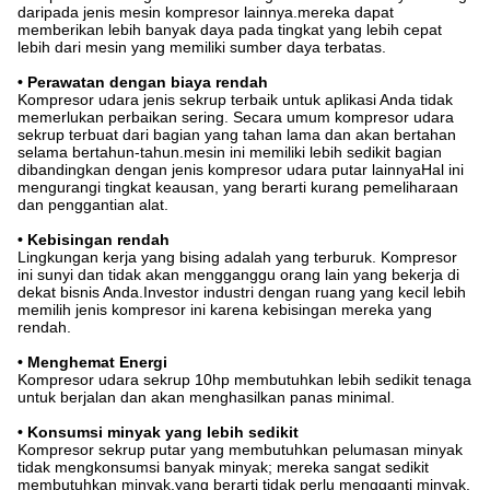
daripada jenis mesin kompresor lainnya.mereka dapat
memberikan lebih banyak daya pada tingkat yang lebih cepat
lebih dari mesin yang memiliki sumber daya terbatas.
• Perawatan dengan biaya rendah
Kompresor udara jenis sekrup terbaik untuk aplikasi Anda tidak
memerlukan perbaikan sering. Secara umum kompresor udara
sekrup terbuat dari bagian yang tahan lama dan akan bertahan
selama bertahun-tahun.mesin ini memiliki lebih sedikit bagian
dibandingkan dengan jenis kompresor udara putar lainnyaHal ini
mengurangi tingkat keausan, yang berarti kurang pemeliharaan
dan penggantian alat.
• Kebisingan rendah
Lingkungan kerja yang bising adalah yang terburuk. Kompresor
ini sunyi dan tidak akan mengganggu orang lain yang bekerja di
dekat bisnis Anda.Investor industri dengan ruang yang kecil lebih
memilih jenis kompresor ini karena kebisingan mereka yang
rendah.
• Menghemat Energi
Kompresor udara sekrup 10hp membutuhkan lebih sedikit tenaga
untuk berjalan dan akan menghasilkan panas minimal.
• Konsumsi minyak yang lebih sedikit
Kompresor sekrup putar yang membutuhkan pelumasan minyak
tidak mengkonsumsi banyak minyak; mereka sangat sedikit
membutuhkan minyak.yang berarti tidak perlu mengganti minyak.