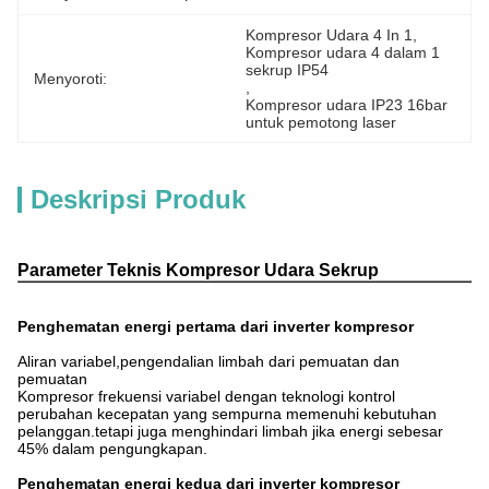
Kompresor Udara 4 In 1
, 
Kompresor udara 4 dalam 1 
sekrup IP54
Menyoroti:
, 
Kompresor udara IP23 16bar 
untuk pemotong laser
Deskripsi Produk
Parameter Teknis Kompresor Udara Sekrup
Volume
Kekuatan
Tekanan
Dimensi
Model
knalpot
Kecepatan
Penghematan energi pertama dari inverter kompresor
kw
Mpa
((L*W*H) mm
m3/menit
JM-30-
Aliran variabel,pengendalian limbah dari pemuatan dan
22
2
1.6
1770x750x1590
3600
pemuatan
ATY/16
Kompresor frekuensi variabel dengan teknologi kontrol
perubahan kecepatan yang sempurna memenuhi kebutuhan
pelanggan.tetapi juga menghindari limbah jika energi sebesar
45% dalam pengungkapan.
Penghematan energi kedua dari inverter kompresor