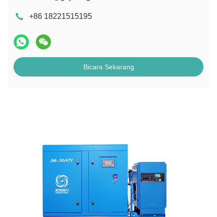
+86 18221515195
Bicara Sekarang