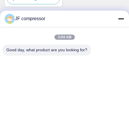
JF compressor
Kontak Cepat
3:04 AM
Alamat
Good day, what product are you looking for?
No. 99 Jalan Shengzhou, Distrik Huishan, Kota Wuxi,
Provinsi Jiangsu, Cina
Telp
86-21-56420500
E-mail
Jordan@gdjufeng.cn
Kebijakan Privasi
|
Sitemap
| Cina Kualitas Baik kompresor