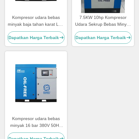
Kompresor udara bebas
7.5KW 10hp Kompresor
minyak baja tahan karat Low
Udara Sekrup Bebas Minyak
Noise Oilless Screw
Lubrikasi Air Tanpa
Dapatkan Harga Terbaik
Dapatkan Harga Terbaik
Compressor
Kompresor Udara Sekrup
Minyak
Kompresor udara bebas
minyak 16 bar 380V 50HZ
pendingin udara / air
Dapatkan Harga Terbaik