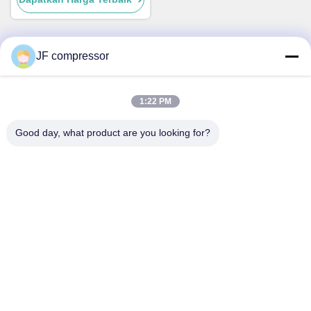
JF compressor
Kontak Cepat
1:22 PM
Alamat
No. 99 Jalan Shengzhou, Distrik Huishan, Kota Wuxi,
Good day, what product are you looking for?
Provinsi Jiangsu, Cina
Telp
86-21-56420500
E-mail
Jordan@gdjufeng.cn