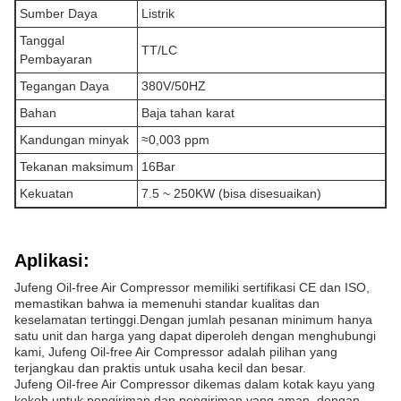
Sumber Daya
Listrik
Tanggal
TT/LC
Pembayaran
Tegangan Daya
380V/50HZ
Bahan
Baja tahan karat
Kandungan minyak
≈0,003 ppm
Tekanan maksimum
16Bar
Kekuatan
7.5 ~ 250KW (bisa disesuaikan)
Aplikasi:
Jufeng Oil-free Air Compressor memiliki sertifikasi CE dan ISO,
memastikan bahwa ia memenuhi standar kualitas dan
keselamatan tertinggi.Dengan jumlah pesanan minimum hanya
satu unit dan harga yang dapat diperoleh dengan menghubungi
kami, Jufeng Oil-free Air Compressor adalah pilihan yang
terjangkau dan praktis untuk usaha kecil dan besar.
Jufeng Oil-free Air Compressor dikemas dalam kotak kayu yang
kokoh untuk pengiriman dan pengiriman yang aman. dengan